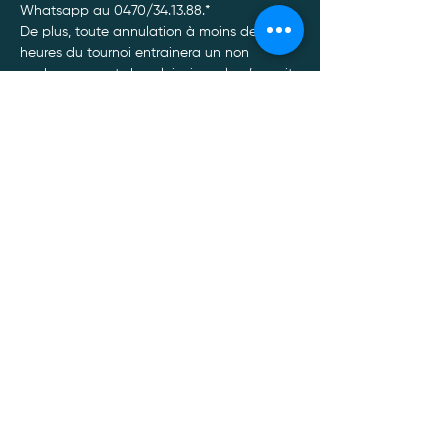
Whatsapp au 0470/34.13.88.*
De plus, toute annulation à moins de 48 
heures du tournoi entrainera un non 
remboursement de celui-ci, quel qu’en soit 
le motif.
Afficher plus
Politique de confidentialité
Mentions légales
Politique Cookies
Conditions générales de vente