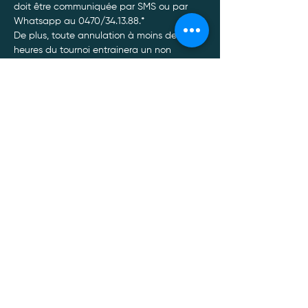
doit être communiquée par SMS ou par 
Whatsapp au 0470/34.13.88.*
De plus, toute annulation à moins de 48 
heures du tournoi entrainera un non 
remboursement de celui-ci, quel qu’en soit 
le motif.
Afficher plus
Politique de confidentialité
Mentions légales
Politique Cookies
Conditions générales de vente