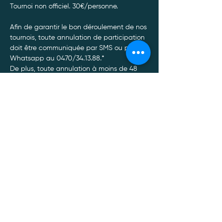
Tournoi non officiel. 30€/personne. 
Afin de garantir le bon déroulement de nos 
tournois, toute annulation de participation 
doit être communiquée par SMS ou par 
Whatsapp au 0470/34.13.88.*
De plus, toute annulation à moins de 48 
heures du tournoi entrainera un non 
remboursement de celui-ci, quel qu’en soit 
le motif.
Afficher plus