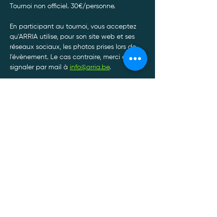
Tournoi non officiel. 30€/personne. 
En participant au tournoi, vous acceptez 
qu'ARRIA utilise, pour son site web et ses 
réseaux sociaux, les photos prises lors de 
l'évènement. Le cas contraire, merci de le 
signaler par mail à 
info@arria.be
.
Afin de garantir le bon déroulement de nos 
tournois, toute annulation de participation 
doit être communiquée par SMS ou 
Whatsapp au 0470/34.13.88.*
Afficher plus