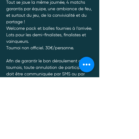
Tout se joue la même journée, 4 matchs 
garantis par équipe, une ambiance de feu, 
et surtout du jeu, de la convivialité et du 
partage ! 
Welcome pack et balles fournies à l’arrivée. 
Lots pour les demi-finalistes, finalistes et 
vainqueurs.
Tournoi non officiel. 30€/personne. 
Afin de garantir le bon déroulement de nos 
tournois, toute annulation de participation 
doit être communiquée par SMS ou par 
Whatsapp au 0470/34.13.88.*
De plus, toute annulation à moins de 48 
heures du tournoi entrainera un non 
remboursement de celui-ci, quel qu’en soit 
le motif.
Afficher plus