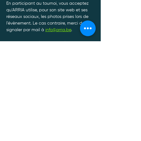
En participant au tournoi, vous acceptez 
qu'ARRIA utilise, pour son site web et ses 
réseaux sociaux, les photos prises lors de 
l'évènement. Le cas contraire, merci de le 
signaler par mail à 
info@arria.be
.
Afin de garantir le bon déroulement de nos 
tournois, toute annulation de participation 
doit être communiquée à l'adresse mail : 
info@arria.be
.*
Afficher plus
Politique de confidentialité