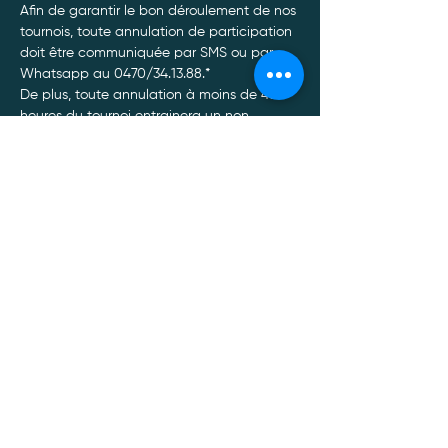
Afin de garantir le bon déroulement de nos 
tournois, toute annulation de participation 
doit être communiquée par SMS ou par 
Whatsapp au 0470/34.13.88.*
De plus, toute annulation à moins de 48 
heures du tournoi entrainera un non 
remboursement de celui-ci, quel qu’en soit 
le motif.
Afficher plus
Politique de confidentialité
Mentions légales