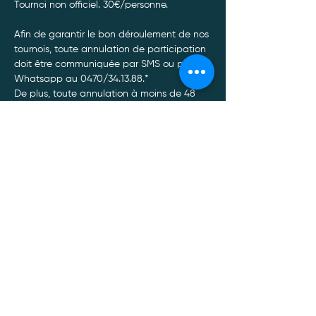
Tournoi non officiel. 30€/personne. 
Afin de garantir le bon déroulement de nos 
tournois, toute annulation de participation 
doit être communiquée par SMS ou par 
Whatsapp au 0470/34.13.88.*
De plus, toute annulation à moins de 48 
heures du tournoi entrainera un non 
remboursement de celui-ci, quel qu’en soit 
le motif.
Afficher plus