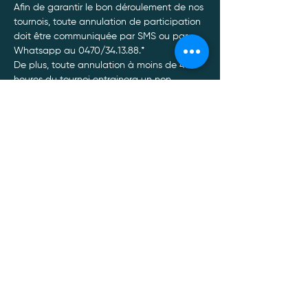
Afin de garantir le bon déroulement de nos 
tournois, toute annulation de participation 
doit être communiquée par SMS ou par 
Whatsapp au 0470/34.13.88.*
De plus, toute annulation à moins de 48 
heures du tournoi entrainera un non 
remboursement de celui-ci, quel qu’en soit 
le motif.
Afficher plus
Politique de confidentialité
Mentions légales