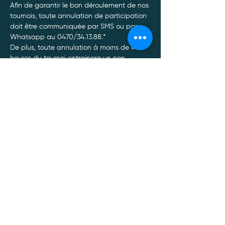
Afin de garantir le bon déroulement de nos 
tournois, toute annulation de participation 
doit être communiquée par SMS ou par 
Whatsapp au 0470/34.13.88.*
De plus, toute annulation à moins de 48 
heures du tournoi entrainera un non 
remboursement de celui-ci, quel qu’en soit 
le motif.
Afficher plus
Politique de confidentialité
Mentions légales