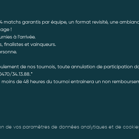
 4 matchs garantis par équipe, un format revisité, une ambiance
tage ! 
ies à l’arrivée. 
, finalistes et vainqueurs.
ersonne. 
roulement de nos tournois, toute annulation de participation 
470/34.13.88.*
à moins de 48 heures du tournoi entrainera un non rembourseme
n de vos paramètres de données analytiques et de cookies 