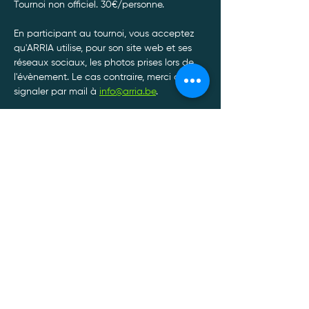
Tournoi non officiel. 30€/personne. 
En participant au tournoi, vous acceptez 
qu'ARRIA utilise, pour son site web et ses 
réseaux sociaux, les photos prises lors de 
l'évènement. Le cas contraire, merci de le 
signaler par mail à 
info@arria.be
.
Afin de garantir le bon déroulement de nos 
tournois, toute annulation de participation 
doit être communiquée par SMS ou 
Whatsapp au 0470/34.13.88.*
Afficher plus