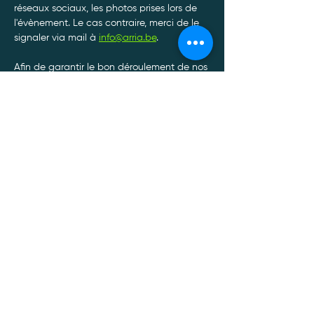
réseaux sociaux, les photos prises lors de 
l'évènement. Le cas contraire, merci de le 
signaler via mail à 
info@arria.be
.
Afin de garantir le bon déroulement de nos 
tournois, toute annulation de participation 
doit être communiquée par SMS ou par 
Whatsapp au 0470/34.13.88.*
Afficher plus
Politique de confidentialité
Mentions légales
Politique Cookies