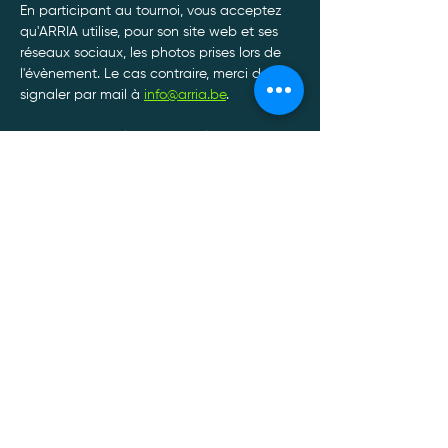
En participant au tournoi, vous acceptez 
qu'ARRIA utilise, pour son site web et ses 
réseaux sociaux, les photos prises lors de 
l'évènement. Le cas contraire, merci de le 
signaler par mail à 
info@arria.be
.
Afin de garantir le bon déroulement de nos 
tournois, toute annulation de participation 
doit être communiquée par SMS ou 
Whatsapp au 0470/34.13.88.*
Afficher plus
Politique de confidentialité