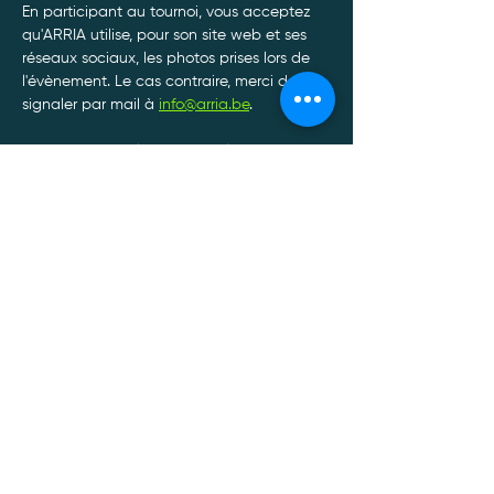
En participant au tournoi, vous acceptez 
qu'ARRIA utilise, pour son site web et ses 
réseaux sociaux, les photos prises lors de 
l'évènement. Le cas contraire, merci de le 
signaler par mail à 
info@arria.be
.
Afin de garantir le bon déroulement de nos 
tournois, toute annulation de participation 
doit être communiquée par SMS ou 
Whatsapp au 0470/34.13.88.*
Afficher plus
Politique de confidentialité