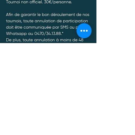
Tournoi non officiel. 30€/personne. 
Afin de garantir le bon déroulement de nos 
tournois, toute annulation de participation 
doit être communiquée par SMS ou par 
Whatsapp au 0470/34.13.88.*
De plus, toute annulation à moins de 48 
heures du tournoi entrainera un non 
remboursement de celui-ci, quel qu’en soit 
le motif.
Afficher plus