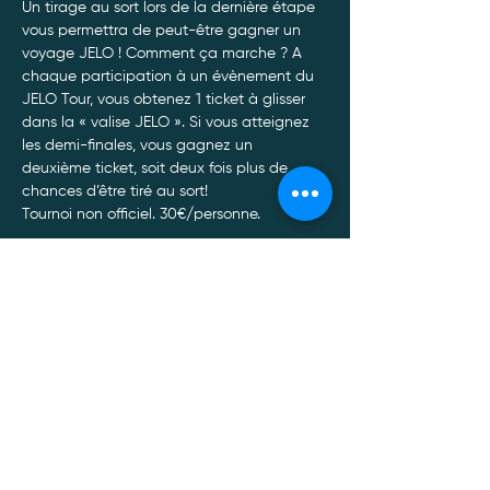
Un tirage au sort lors de la dernière étape 
vous permettra de peut-être gagner un 
voyage JELO ! Comment ça marche ? A 
chaque participation à un évènement du 
JELO Tour, vous obtenez 1 ticket à glisser 
dans la « valise JELO ». Si vous atteignez 
les demi-finales, vous gagnez un 
deuxième ticket, soit deux fois plus de 
chances d’être tiré au sort!
Tournoi non officiel. 30€/personne. 
Afin de garantir le bon déroulement de nos 
tournois, toute annulation de participation 
doit être communiquée par SMS ou par 
Whatsapp au 0470/34.13.88.*
Afficher plus