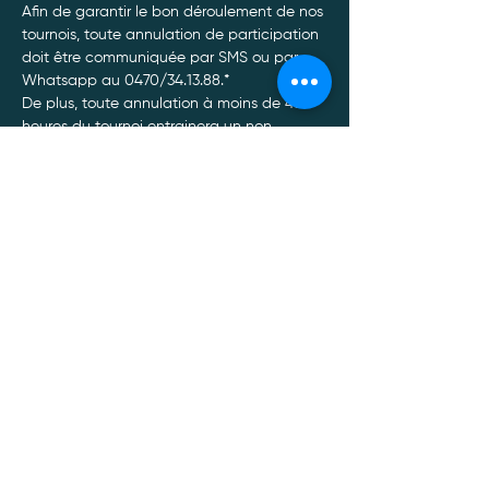
Afin de garantir le bon déroulement de nos 
tournois, toute annulation de participation 
doit être communiquée par SMS ou par 
Whatsapp au 0470/34.13.88.*
De plus, toute annulation à moins de 48 
heures du tournoi entrainera un non 
remboursement de celui-ci, quel qu’en soit 
le motif.
Afficher plus
Politique de confidentialité
Mentions légales