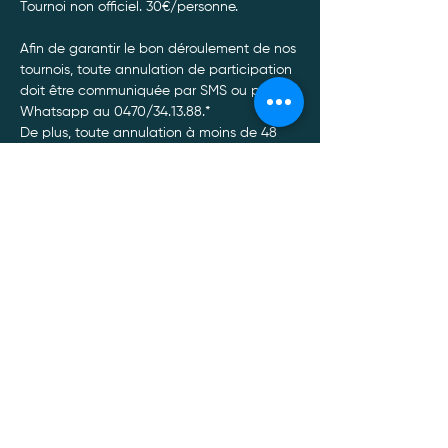
Tournoi non officiel. 30€/personne. 
Afin de garantir le bon déroulement de nos 
tournois, toute annulation de participation 
doit être communiquée par SMS ou par 
Whatsapp au 0470/34.13.88.*
De plus, toute annulation à moins de 48 
heures du tournoi entrainera un non 
remboursement de celui-ci, quel qu’en soit 
le motif.
Afficher plus