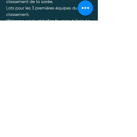
classement de la soirée.
Lots pour les 3 premières équipes du 
classement.
Welcome pack et balles fournies à l’arrivée. 
Tournoi non officiel. 30€/personne. 
Afficher plus
Politique de confidentialité
Mentions légales
Politique Cookies
Conditions générales de vente