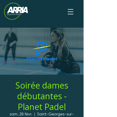
Soirée dames
débutantes -
Planet Padel
sam. 28 févr.
  |  
Saint-Georges-sur-