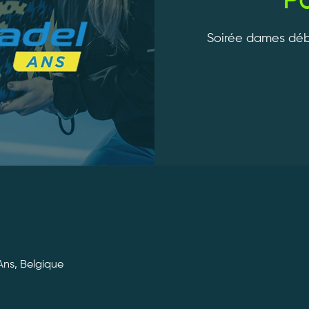
P
Soirée dames déb
 Ans, Belgique