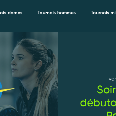
nois dames
Tournois hommes
Tournois mi
ven
Soi
débuta