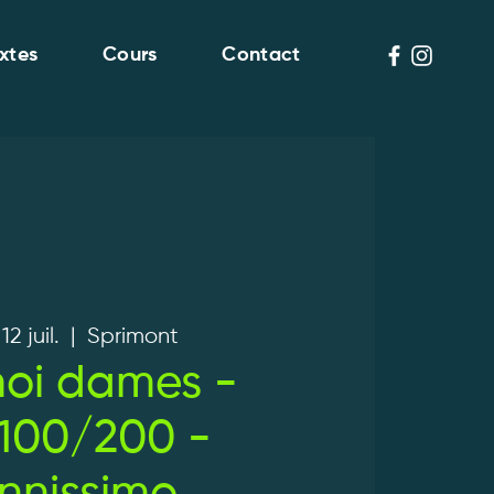
xtes
Cours
Contact
2 juil.
  |  
Sprimont
noi dames -
00/200 -