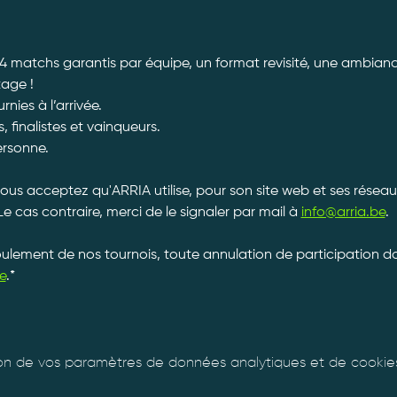
 4 matchs garantis par équipe, un format revisité, une ambiance
tage ! 
ies à l’arrivée. 
, finalistes et vainqueurs.
ersonne. 
vous acceptez qu'ARRIA utilise, pour son site web et ses réseau
Le cas contraire, merci de le signaler par mail à 
info@arria.be
.
roulement de nos tournois, toute annulation de participation 
e
.*
n de vos paramètres de données analytiques et de cookies 