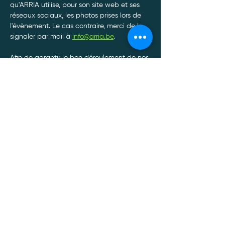
qu'ARRIA utilise, pour son site web et ses 
réseaux sociaux, les photos prises lors de 
l'évènement. Le cas contraire, merci de le 
signaler par mail à 
info@arria.be
.
Afin de garantir le bon déroulement de nos 
tournois, toute annulation de participation 
doit être communiquée à l'adresse mail : 
info@arria.be
.*
Afficher plus
Politique de confidentialité
Mentions légales