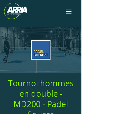
Tournoi hommes
en double -
MD200 - Padel