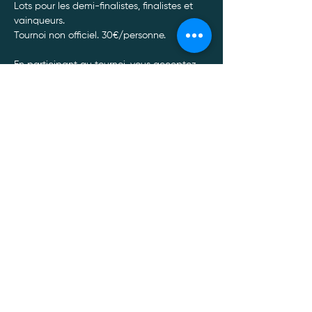
Lots pour les demi-finalistes, finalistes et 
vainqueurs.
Tournoi non officiel. 30€/personne. 
En participant au tournoi, vous acceptez 
qu'ARRIA utilise, pour son site web et ses 
réseaux sociaux, les photos prises lors de 
l'évènement. Le cas contraire, merci de le 
signaler via mail à 
info@arria.be
.
Politique de confidentialité
Mentions légales
Politique Cookies
Conditions générales de vente