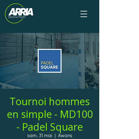
Tournoi hommes
en simple - MD100
- Padel Square
sam. 31 mai
  |  
Awans