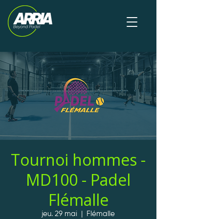
Tournoi hommes -
MD100 - Padel
Flémalle
jeu. 29 mai
  |  
Flémalle