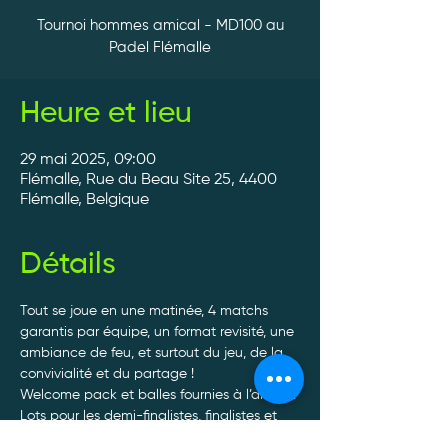
Tournoi hommes amical - MD100 au
Padel Flémalle
Heure et lieu
29 mai 2025, 09:00
Flémalle, Rue du Beau Site 25, 4400
Flémalle, Belgique
Détails
Tout se joue en une matinée, 4 matchs 
garantis par équipe, un format revisité, une 
ambiance de feu, et surtout du jeu, de la 
convivialité et du partage ! 
Welcome pack et balles fournies à l’arrivée. 
Lots pour les demi-finalistes, finalistes et 
vainqueurs par 
100% Liégeois
. 