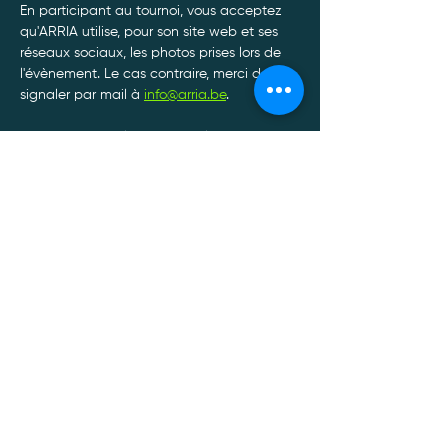
En participant au tournoi, vous acceptez 
qu'ARRIA utilise, pour son site web et ses 
réseaux sociaux, les photos prises lors de 
l'évènement. Le cas contraire, merci de le 
signaler par mail à 
info@arria.be
.
Afin de garantir le bon déroulement de nos 
tournois, toute annulation de participation 
doit être communiquée à l'adresse mail : 
info@arria.be
.*
Afficher plus
Politique de confidentialité