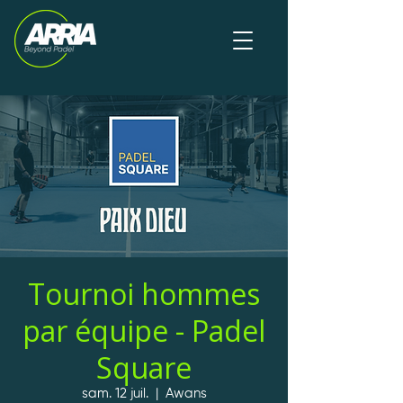
Tournoi hommes
par équipe - Padel
Square
sam. 12 juil.
  |  
Awans