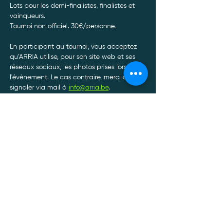
Lots pour les demi-finalistes, finalistes et 
vainqueurs.
Tournoi non officiel. 30€/personne. 
En participant au tournoi, vous acceptez 
qu'ARRIA utilise, pour son site web et ses 
réseaux sociaux, les photos prises lors de 
l'évènement. Le cas contraire, merci de le 
signaler via mail à 
info@arria.be
.
Afin de garantir le bon déroulement de nos 
tournois, toute annulation de participation 
doit être communiquée à l'adresse mail : 
info@arria.be
.*
Afficher plus