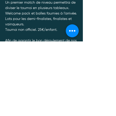
Un premier match de niveau permettra de 
diviser le tournoi en plusieurs tableaux.
Welcome pack et balles fournies à l’arrivée. 
Lots pour les demi-finalistes, finalistes et 
vainqueurs.
Tournoi non officiel. 25€/enfant. 
Afin de garantir le bon déroulement de nos 
tournois, toute annulation de participation 
doit être communiquée par SMS ou par 
Whatsapp au 0470/34.13.88.*
Afficher plus