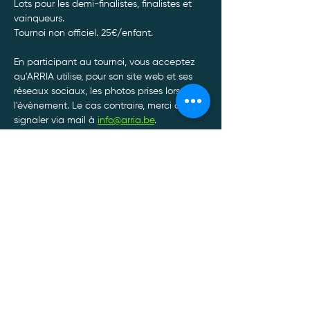
Lots pour les demi-finalistes, finalistes et 
vainqueurs.
Tournoi non officiel. 25€/enfant. 
En participant au tournoi, vous acceptez 
qu'ARRIA utilise, pour son site web et ses 
réseaux sociaux, les photos prises lors de 
l'évènement. Le cas contraire, merci de le 
signaler via mail à 
info@arria.be
.
Afin de garantir le bon déroulement de nos 
tournois, toute annulation de participation 
doit être communiquée à l'adresse mail : 
info@arria.be
.*
Afficher plus