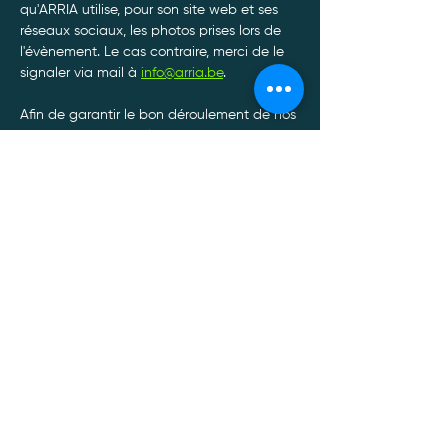
qu'ARRIA utilise, pour son site web et ses 
réseaux sociaux, les photos prises lors de 
l'évènement. Le cas contraire, merci de le 
signaler via mail à 
info@arria.be
.
Afin de garantir le bon déroulement de nos 
tournois, toute annulation de participation 
doit être communiquée à l'adresse mail : 
info@arria.be
.*
Afficher plus
Politique de confidentialité