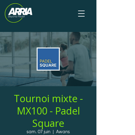
Tournoi mixte -
MX100 - Padel
Square
sam. 07 juin
  |  
Awans