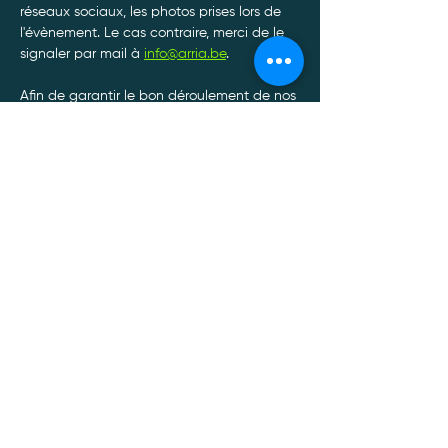
réseaux sociaux, les photos prises lors de 
l'évènement. Le cas contraire, merci de le 
signaler par mail à 
info@arria.be
.
Afin de garantir le bon déroulement de nos 
tournois, toute annulation de participation 
doit être communiquée par SMS ou 
Whatsapp au 0470/34.13.88.*
Afficher plus
Politique de confidentialité
Mentions légales
Politique Cookies