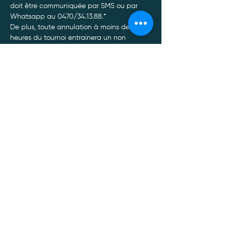
doit être communiquée par SMS ou par 
Whatsapp au 0470/34.13.88.*
De plus, toute annulation à moins de 48 
heures du tournoi entrainera un non 
remboursement de celui-ci, quel qu’en soit 
le motif.
Afficher plus
Politique de confidentialité
Mentions légales
Politique Cookies
Conditions générales de vente