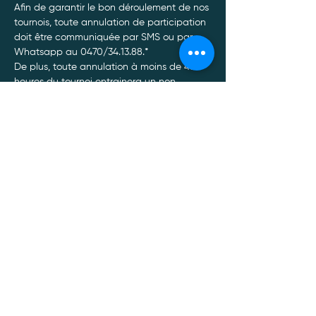
Afin de garantir le bon déroulement de nos 
tournois, toute annulation de participation 
doit être communiquée par SMS ou par 
Whatsapp au 0470/34.13.88.*
De plus, toute annulation à moins de 48 
heures du tournoi entrainera un non 
remboursement de celui-ci, quel qu’en soit 
le motif.
Afficher plus
Politique de confidentialité
Mentions légales