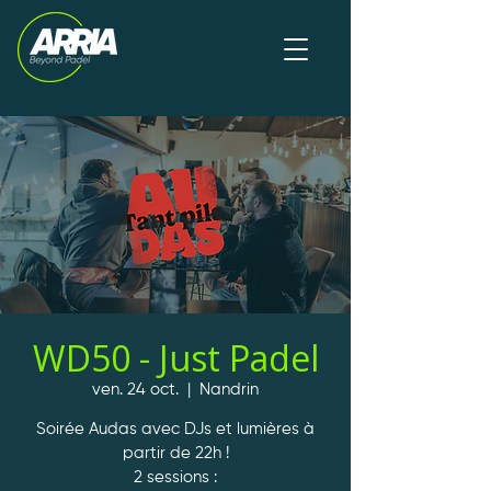
WD50 - Just Padel
ven. 24 oct.
  |  
Nandrin
Soirée Audas avec DJs et lumières à
partir de 22h !
2 sessions :