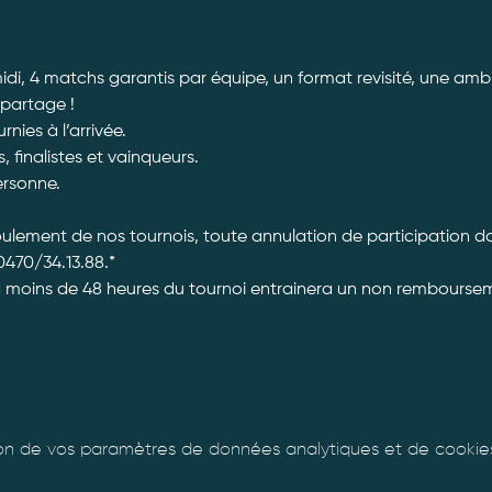
di, 4 matchs garantis par équipe, un format revisité, une ambi
 partage ! 
ies à l’arrivée. 
, finalistes et vainqueurs.
ersonne. 
roulement de nos tournois, toute annulation de participation 
470/34.13.88.*
à moins de 48 heures du tournoi entrainera un non rembourseme
n de vos paramètres de données analytiques et de cookies 