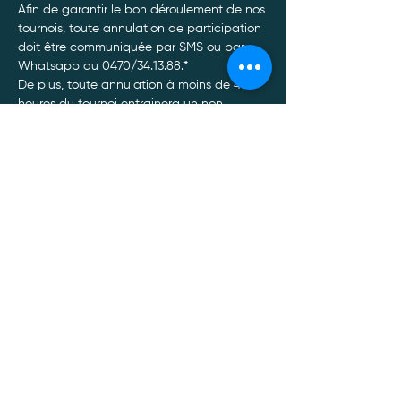
Afin de garantir le bon déroulement de nos 
tournois, toute annulation de participation 
doit être communiquée par SMS ou par 
Whatsapp au 0470/34.13.88.*
De plus, toute annulation à moins de 48 
heures du tournoi entrainera un non 
remboursement de celui-ci, quel qu’en soit 
le motif.
Afficher plus
Politique de confidentialité
Mentions légales