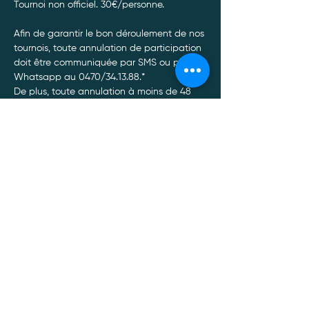
Tournoi non officiel. 30€/personne. 
Afin de garantir le bon déroulement de nos 
tournois, toute annulation de participation 
doit être communiquée par SMS ou par 
Whatsapp au 0470/34.13.88.*
De plus, toute annulation à moins de 48 
heures du tournoi entrainera un non 
remboursement de celui-ci, quel qu’en soit 
le motif.
Afficher plus