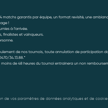
 4 matchs garantis par équipe, un format revisité, une ambiance
tage ! 
ies à l’arrivée. 
, finalistes et vainqueurs.
ersonne. 
roulement de nos tournois, toute annulation de participation 
470/34.13.88.*
à moins de 48 heures du tournoi entrainera un non rembourseme
n de vos paramètres de données analytiques et de cookies 