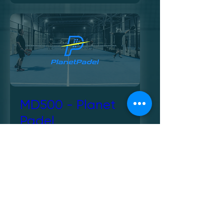
MD500 - Planet
Padel
dim. 23 août
Plus d'infos
Inscriptions