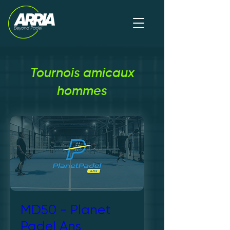
Tournois amicaux
hommes
MD50 - Planet
Padel Ans