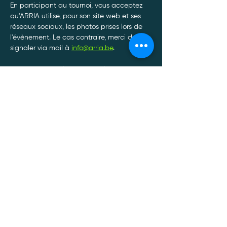
En participant au tournoi, vous acceptez 
qu'ARRIA utilise, pour son site web et ses 
réseaux sociaux, les photos prises lors de 
l'évènement. Le cas contraire, merci de le 
signaler via mail à 
info@arria.be
.
Afin de garantir le bon déroulement de nos 
tournois, toute annulation de participation 
doit être communiquée par SMS ou par 
Whatsapp au 0470/34.13.88.*
Afficher plus
Politique de confidentialité