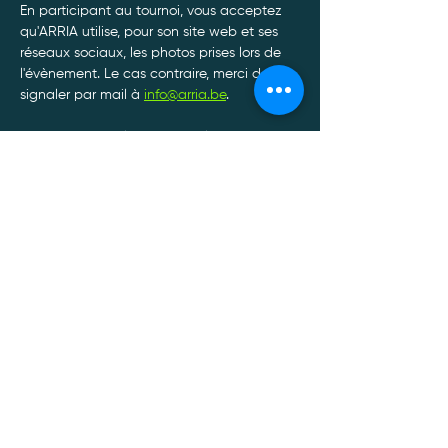
En participant au tournoi, vous acceptez 
qu'ARRIA utilise, pour son site web et ses 
réseaux sociaux, les photos prises lors de 
l'évènement. Le cas contraire, merci de le 
signaler par mail à 
info@arria.be
.
Afin de garantir le bon déroulement de nos 
tournois, toute annulation de participation 
doit être communiquée par SMS ou par 
Whatsapp au 0470/34.13.88*
Afficher plus
Politique de confidentialité