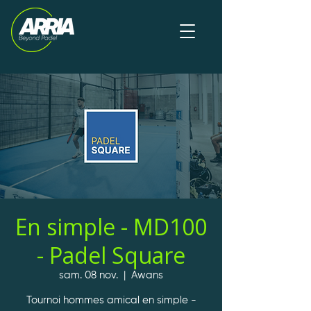
En simple - MD100
- Padel Square
sam. 08 nov.
  |  
Awans
Tournoi hommes amical en simple -