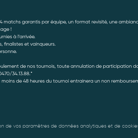
 4 matchs garantis par équipe, un format revisité, une ambiance
tage ! 
ies à l’arrivée. 
, finalistes et vainqueurs.
ersonne. 
roulement de nos tournois, toute annulation de participation 
470/34.13.88.*
à moins de 48 heures du tournoi entrainera un non rembourseme
n de vos paramètres de données analytiques et de cookies 