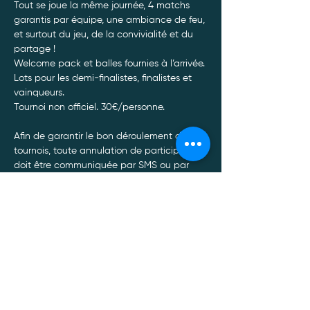
Tout se joue la même journée, 4 matchs 
garantis par équipe, une ambiance de feu, 
et surtout du jeu, de la convivialité et du 
partage ! 
Welcome pack et balles fournies à l’arrivée. 
Lots pour les demi-finalistes, finalistes et 
vainqueurs.
Tournoi non officiel. 30€/personne. 
Afin de garantir le bon déroulement de nos 
tournois, toute annulation de participation 
doit être communiquée par SMS ou par 
Whatsapp au 0470/34.13.88.*
De plus, toute annulation à moins de 48 
heures du tournoi entrainera un non 
remboursement de celui-ci, quel qu’en soit 
le motif.
Afficher plus