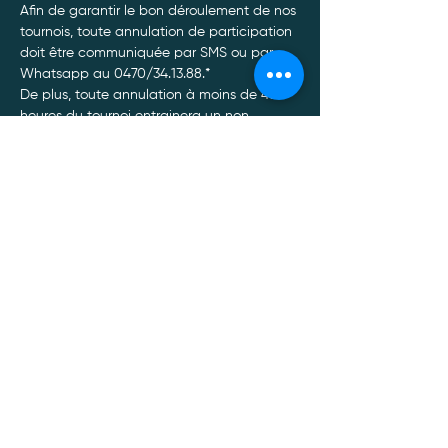
Afin de garantir le bon déroulement de nos 
tournois, toute annulation de participation 
doit être communiquée par SMS ou par 
Whatsapp au 0470/34.13.88.*
De plus, toute annulation à moins de 48 
heures du tournoi entrainera un non 
remboursement de celui-ci, quel qu’en soit 
le motif.
Afficher plus
Politique de confidentialité
Mentions légales