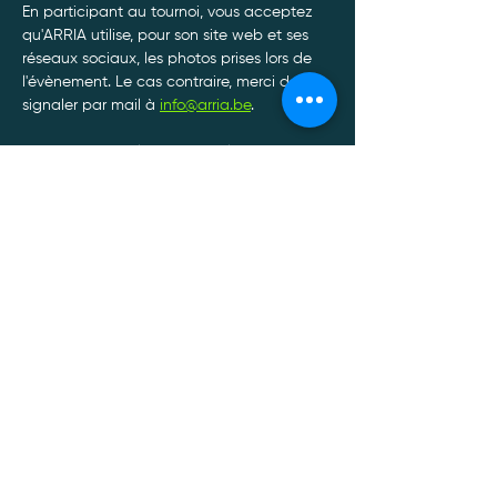
En participant au tournoi, vous acceptez 
qu'ARRIA utilise, pour son site web et ses 
réseaux sociaux, les photos prises lors de 
l'évènement. Le cas contraire, merci de le 
signaler par mail à 
info@arria.be
.
Afin de garantir le bon déroulement de nos 
tournois, toute annulation de participation 
doit être communiquée par SMS ou 
Whatsapp au 0470/34.13.88.*
Afficher plus
Politique de confidentialité