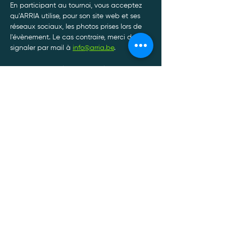
En participant au tournoi, vous acceptez 
qu'ARRIA utilise, pour son site web et ses 
réseaux sociaux, les photos prises lors de 
l'évènement. Le cas contraire, merci de le 
signaler par mail à 
info@arria.be
.
Afin de garantir le bon déroulement de nos 
tournois, toute annulation de participation 
doit être communiquée par SMS ou 
Whatsapp au 0470/34.13.88.*
Afficher plus
Politique de confidentialité