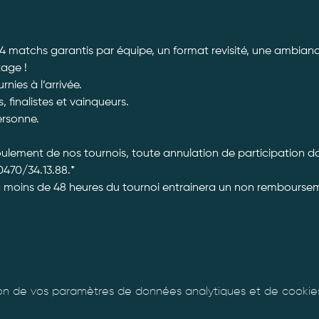
 4 matchs garantis par équipe, un format revisité, une ambiance
tage ! 
ies à l’arrivée. 
, finalistes et vainqueurs.
ersonne. 
roulement de nos tournois, toute annulation de participation 
470/34.13.88.*
à moins de 48 heures du tournoi entrainera un non rembourseme
n de vos paramètres de données analytiques et de cookies 