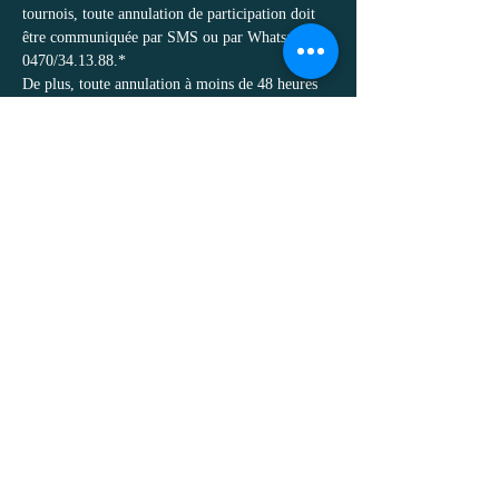
tournois, toute annulation de participation doit 
être communiquée par SMS ou par Whatsapp au 
0470/34.13.88.*
De plus, toute annulation à moins de 48 heures 
du tournoi entrainera un non remboursement de 
celui-ci, quel qu’en soit le motif.
Afficher plus
Politique de confidentialité
Mentions légales
Politique Cookies
Conditions générales de vente